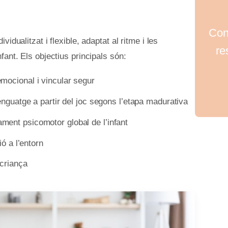
Con
idualitzat i flexible, adaptat al ritme i les
re
fant. Els objectius principals són:
mocional i vincular segur
enguatge a partir del joc segons l’etapa madurativa
ent psicomotor global de l’infant
ió a l’entorn
 criança