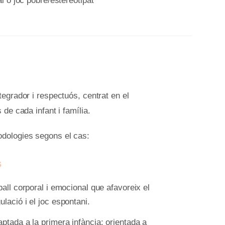
al o joc pobre/estereotipat
egrador i respectuós, centrat en el
de cada infant i família.
dologies segons el cas:
s
ball corporal i emocional que afavoreix el
lació i el joc espontani.
ptada a la primera infància: orientada a