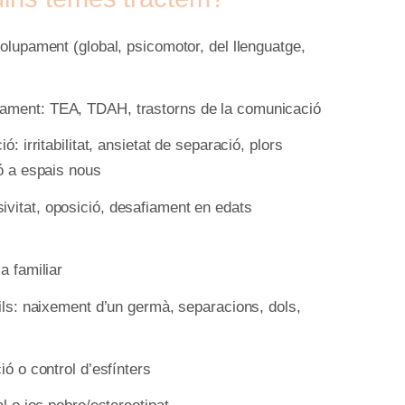
volupament (global, psicomotor, del llenguatge,
pament: TEA, TDAH, trastorns de la comunicació
ó: irritabilitat, ansietat de separació, plors
ió a espais nous
vitat, oposició, desafiament en edats
a familiar
cils: naixement d’un germà, separacions, dols,
ió o control d’esfínters