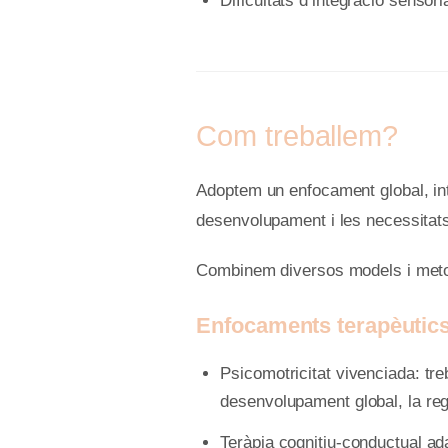
Dificultats d’integració sensori
Com treballem?
Adoptem un enfocament global, int
desenvolupament i les necessitats 
Combinem diversos models i meto
Enfocaments terapèutic
Psicomotricitat vivenciada: tre
desenvolupament global, la regu
Teràpia cognitiu-conductual ada