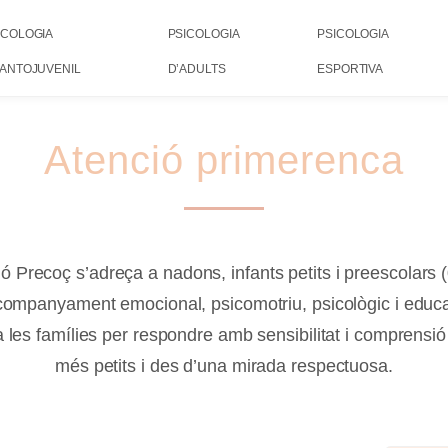
ICOLOGIA
PSICOLOGIA
PSICOLOGIA
FANTOJUVENIL
D’ADULTS
ESPORTIVA
Atenció primerenca
ó Precoç s’adreça a nadons, infants petits i preescolars (
acompanyament emocional, psicomotriu, psicològic i edu
ió a les famílies per respondre amb sensibilitat i comprensió
més petits i des d’una mirada respectuosa.