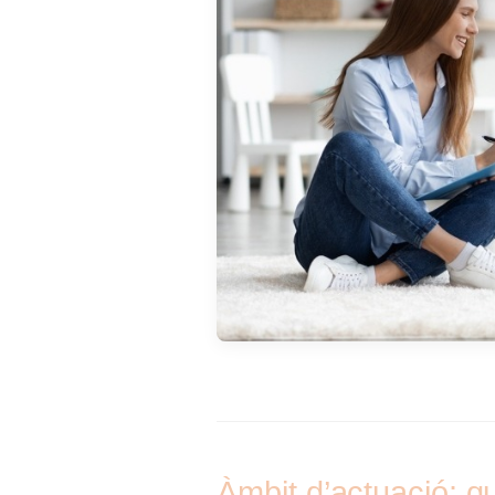
Àmbit d’actuació: q