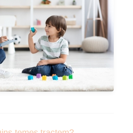
uins temes tractem?