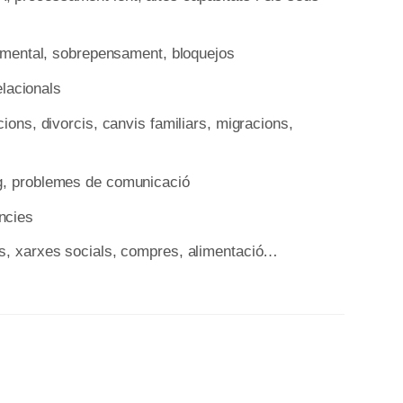
sa mental, sobrepensament, bloquejos
relacionals
cions, divorcis, canvis familiars, migracions,
g, problemes de comunicació
ncies
es, xarxes socials, compres, alimentació…