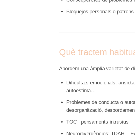
Bloquejos personals o patrons
Què tractem habitu
Abordem una àmplia varietat de dif
Dificultats emocionals: ansietat
autoestima…
Problemes de conducta o autore
desorganització, desbordame
TOC i pensaments intrusius
Neurodivergències: TDAH, TEA,