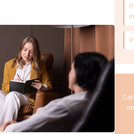
P
i
P
Con
re