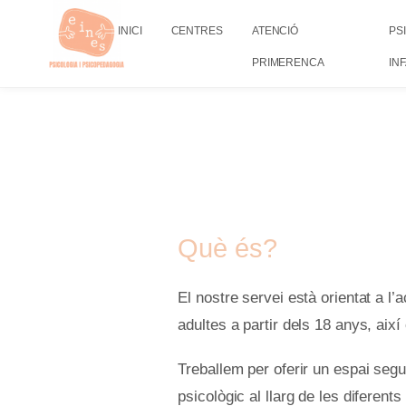
INICI
CENTRES
ATENCIÓ
PS
PRIMERENCA
IN
Què és?
El nostre servei està orientat a 
adultes a partir dels 18 anys, així
Treballem per oferir un espai seg
psicològic al llarg de les diferen