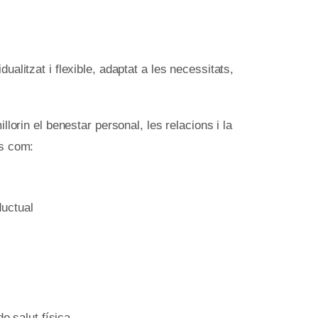
ualitzat i flexible, adaptat a les necessitats,
llorin el benestar personal, les relacions i la
es com:
ductual
 salut física