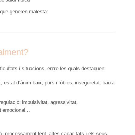
 que generen malestar
alment?
icultats i situacions, entre les quals destaquen:
, estat d’ànim baix, pors i fòbies, inseguretat, baixa
gulació: impulsivitat, agressivitat,
nt emocional…
 processament lent, altes capacitats i els seus